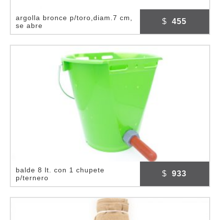
argolla bronce p/toro,diam.7 cm,
$
455
se abre
balde 8 lt. con 1 chupete
$
933
p/ternero