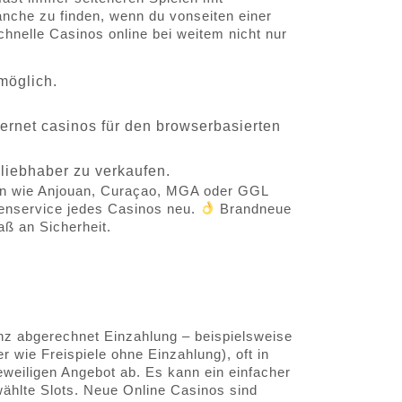
anche zu finden, wenn du vonseiten einer
chnelle Casinos online bei weitem nicht nur
möglich.
ternet casinos für den browserbasierten
eliebhaber zu verkaufen.
den wie Anjouan, Curaçao, MGA oder GGL
denservice jedes Casinos neu.
Brandneue
aß an Sicherheit.
nz abgerechnet Einzahlung – beispielsweise
r wie Freispiele ohne Einzahlung), oft in
eiligen Angebot ab. Es kann ein einfacher
wählte Slots. Neue Online Casinos sind