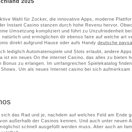
tschland 2025
aktive Wahl für Zocker, die innovative Apps, moderne Plattf
der Instant Casino stanzen durch hohe Revenu hervor. Obwo
seine Umsetzung kompliziert und führt zu Unzufriedenheit bei
 natürlich und ermöglichen dir ebenso faire auf welche art 
lebnis direkt aufgrund Hause oder aufs Handy
deutsche paysa
h lediglich Automatenspiele und Slots erlaubt, andere Apps 
 ist ein neues On the internet Casino, das alles zu bieten 
n Bonus zu erlangen. Im umfangreichen Spielekatalog finden
hows. Um als neues Internet casino bei sich aufmerksam üb
nos
 sich das Rad und je, nachdem auf welches Feld am Ende ge
 von außerhalb der Casinos kennen. Und auch unter neuen An
 möglichst schnell ausgefüllt werden muss. Aber auch an fa