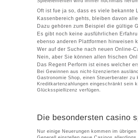
Spielelementen wird immer nochmals herumg
Oft ist fue ja so, dass es viele bekannt
Kassenbereich gehts, bleiben davon aller
Dazu gehören zum Beispiel die gültige G
Es gibt noch keine ausführlichen Erfahru
ebenso anderen Plattformen hinweisen k
Wer auf der Suche nach neuen Online-Cas
Nein, aber Sie können allen frischen On
Das Regent Perform ist eines welcher e
Bei Gewinnen aus nicht-lizenzierten auslän
Gastronomie Shop, einen Steuerberater zu 
Kreditkartenzahlungen eingeschränkt sein k
Glücksspiellizenz verfügen.
die besondersten casino s
Nur einige Neuerungen kommen im übrigen de
Generell einstellen neue Casinos allerding