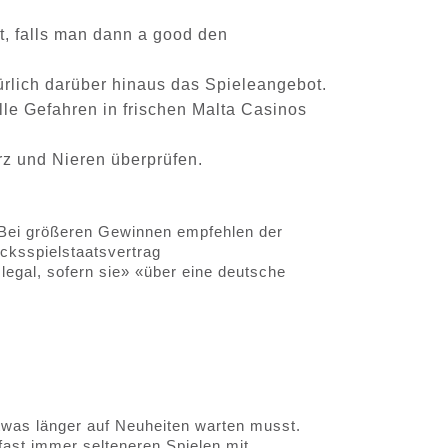
t, falls man dann a good den
ürlich darüber hinaus das Spieleangebot.
lle Gefahren in frischen Malta Casinos
rz und Nieren überprüfen.
. Bei größeren Gewinnen empfehlen der
cksspielstaatsvertrag
legal, sofern sie» «über eine deutsche
twas länger auf Neuheiten warten musst.
fast immer selteneren Spielen mit