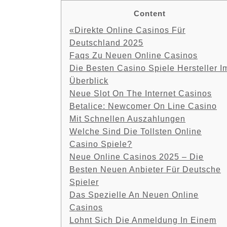
Content
«Direkte Online Casinos Für
Deutschland 2025
Faqs Zu Neuen Online Casinos
Die Besten Casino Spiele Hersteller I
Überblick
Neue Slot On The Internet Casinos
Betalice: Newcomer On Line Casino
Mit Schnellen Auszahlungen
Welche Sind Die Tollsten Online
Casino Spiele?
Neue Online Casinos 2025 – Die
Besten Neuen Anbieter Für Deutsche
Spieler
Das Spezielle An Neuen Online
Casinos
Lohnt Sich Die Anmeldung In Einem