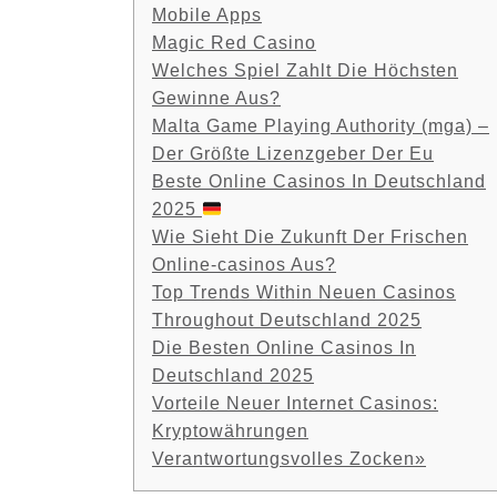
Mobile Apps
Magic Red Casino
Welches Spiel Zahlt Die Höchsten
Gewinne Aus?
Malta Game Playing Authority (mga) –
Der Größte Lizenzgeber Der Eu
Beste Online Casinos In Deutschland
2025
Wie Sieht Die Zukunft Der Frischen
Online-casinos Aus?
Top Trends Within Neuen Casinos
Throughout Deutschland 2025
Die Besten Online Casinos In
Deutschland 2025
Vorteile Neuer Internet Casinos:
Kryptowährungen
Verantwortungsvolles Zocken»