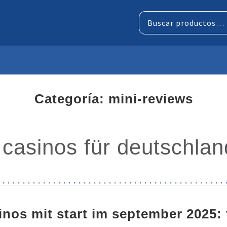
Buscar
por:
categoría: mini-reviews
ne casinos für deutschla
sinos mit start im september 2025: