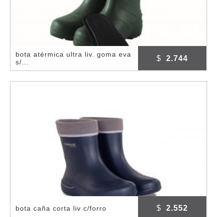
bota atérmica ultra liv. goma eva
$
2.744
s/...
$
2.552
bota caña corta liv c/forro