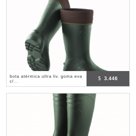
bota atérmica ultra liv. goma eva
$
3.446
c/...