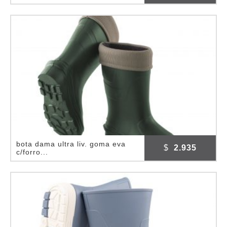
bota dama ultra liv. goma eva
$
2.935
c/forro...