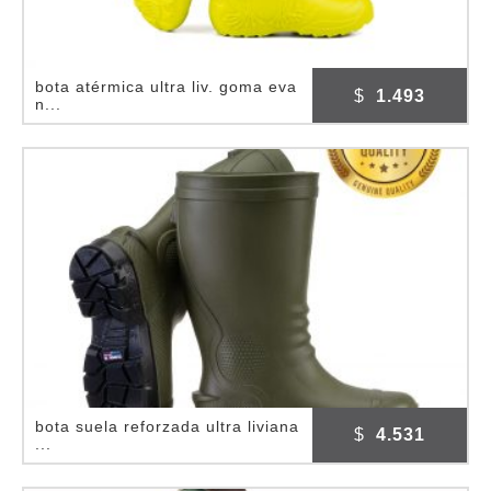
bota atérmica ultra liv. goma eva
$
1.493
n...
bota suela reforzada ultra liviana
$
4.531
...