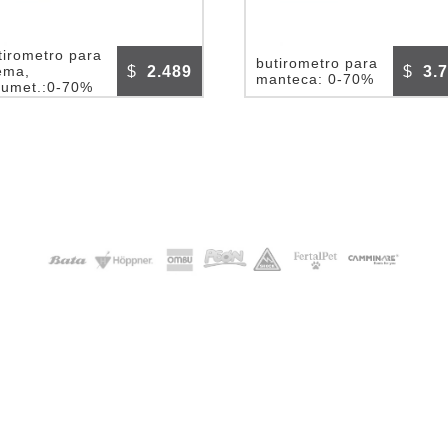
tirometro para
butirometro para
$
2.489
$
3.
ema,
manteca: 0-70%
lumet.:0-70%