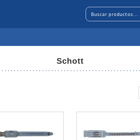
Buscar
por:
schott