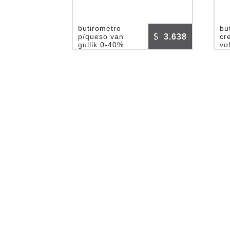
butirometro
bu
$
3.638
p/queso van
cr
gullik 0-40%...
vo