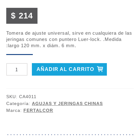
$
214
Tomera de ajuste universal, sirve en cualquiera de las
jeringas comunes con puntero Luer-lock. .Medida
:largo 120 mm. x diám. 6 mm.
CÁNULA
AÑADIR AL CARRITO
P/TOMAS
,TOMERA
AJUSTE
SKU:
CA4011
UNIVERSAL
Categoría:
AGUJAS Y JERINGAS CHINAS
cantidad
Marca:
FERTALCOR