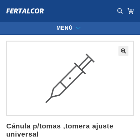
MENÚ
cánula p/tomas ,tomera ajuste
universal