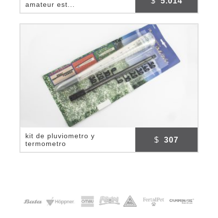
$
5.014
amateur est...
kit de pluviometro y
$
307
termometro