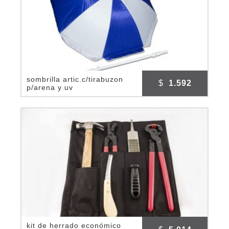
sombrilla artic.c/tirabuzon
$
1.592
p/arena y uv
kit de herrado económico