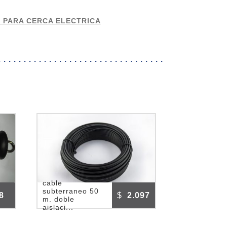
 PARA CERCA ELECTRICA
cable
subterraneo 50
8
$
2.097
m. doble
aislaci...