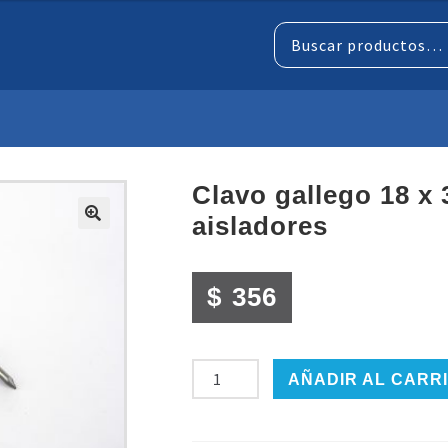
Buscar
por:
clavo gallego 18 x 35 para usar en
aisladores
$
356
CLAVO
AÑADIR AL CARR
GALLEGO
18
x