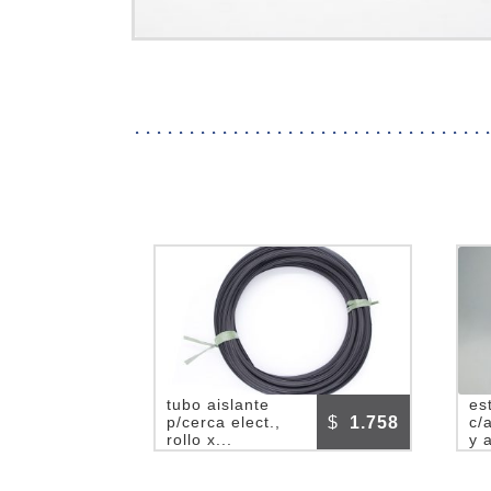
tubo aislante
es
$
1.758
p/cerca elect.,
c/
rollo x...
y 