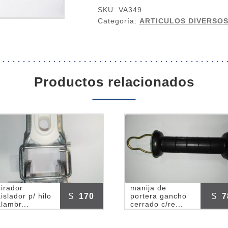
SKU:
VA349
35
Categoría:
ARTICULOS DIVERSOS
PARA
USAR
EN
AISLADORES
cantidad
productos relacionados
tirador
manija de
$
170
$
7
aislador p/ hilo
portera gancho
alambr...
cerrado c/re...