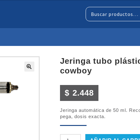
Buscar
por:
jeringa tubo plástico, hoppner, 50 cc,
cowboy
$
2.448
Jeringa automática de 50 ml. Reco
pega, dosis exacta.
JERINGA