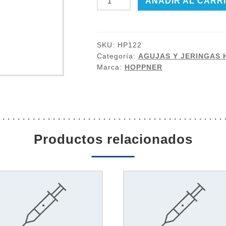
AÑADIR AL CARR
TUBO
PLÁSTICO,
HOPPNER,
SKU:
HP122
50
Categoría:
AGUJAS Y JERINGAS
CC,
Marca:
HOPPNER
COWBOY
cantidad
productos relacionados