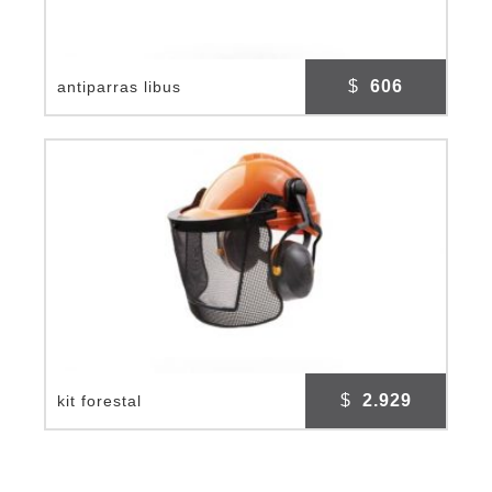
$
606
antiparras libus
$
2.929
kit forestal