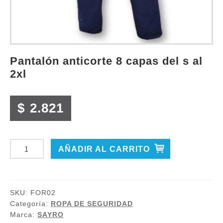
pantalón anticorte 8 capas del s al
2xl
$
2.821
PANTALÓN
AÑADIR AL CARRITO
ANTICORTE
8
CAPAS
SKU:
FOR02
DEL
Categoría:
ROPA DE SEGURIDAD
S
Marca:
SAYRO
AL