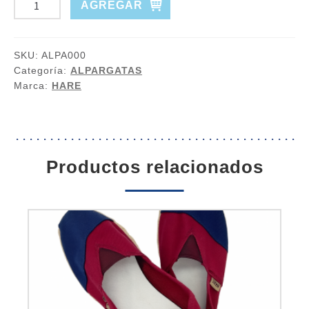
AGREGAR
GOMA
EVA
cantidad
SKU:
ALPA000
Categoría:
ALPARGATAS
Marca:
HARE
productos relacionados