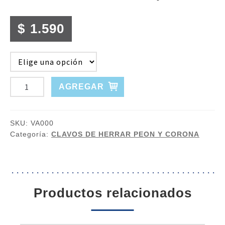
$
1.590
CLAVO
AGREGAR
DE
HERRAR
CORONA
SKU:
VA000
CAJA
Categoría:
CLAVOS DE HERRAR PEON Y CORONA
X
250
cantidad
productos relacionados