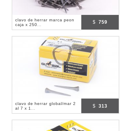
clavo de herrar marca peon
$
759
caja x 250...
clavo de herrar global/mar 2
$
313
al 7 x 1...