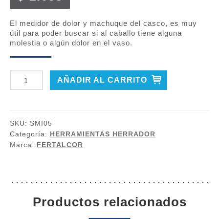
El medidor de dolor y machuque del casco, es muy
útil para poder buscar si al caballo tiene alguna
molestia o algún dolor en el vaso.
PINZA
AÑADIR AL CARRITO
DE
TENTAR
CASCOS
SKU:
SMI05
PARA
Categoría:
HERRAMIENTAS HERRADOR
HERRADO
Marca:
FERTALCOR
cantidad
productos relacionados