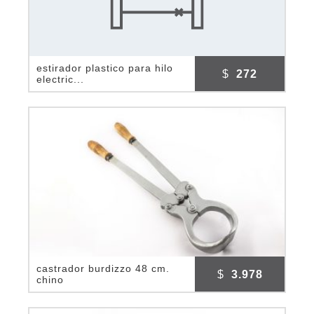
estirador plastico para hilo
$
272
electric...
castrador burdizzo 48 cm.
$
3.978
chino