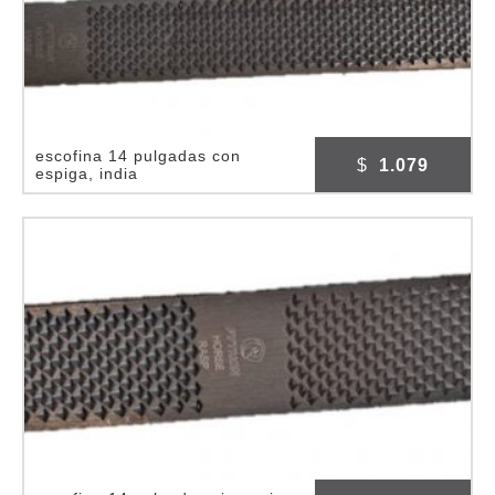
escofina 14 pulgadas con
$
1.079
espiga, india