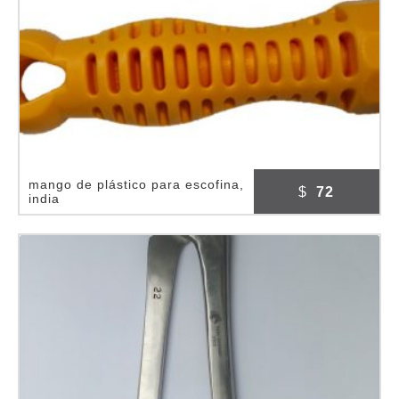
mango de plástico para escofina,
$
72
india