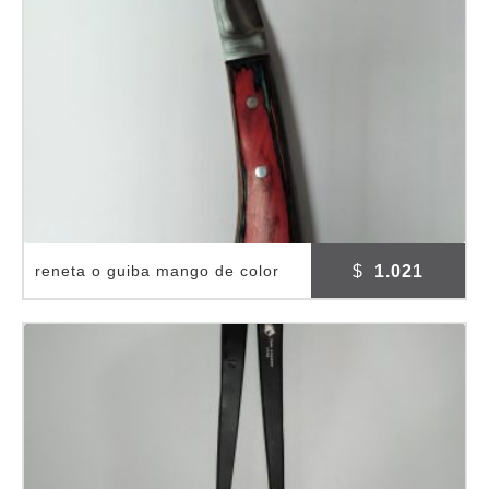
$
1.021
reneta o guiba mango de color