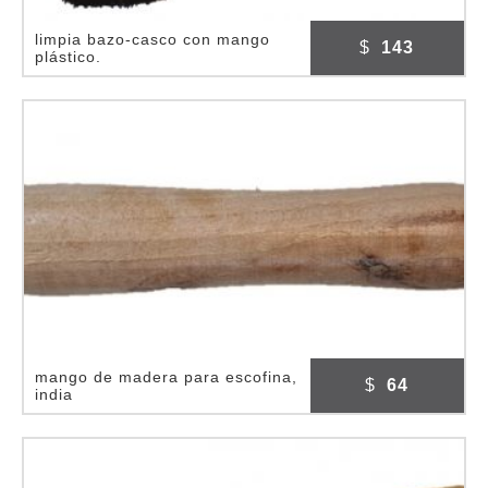
limpia bazo-casco con mango
$
143
plástico.
mango de madera para escofina,
$
64
india