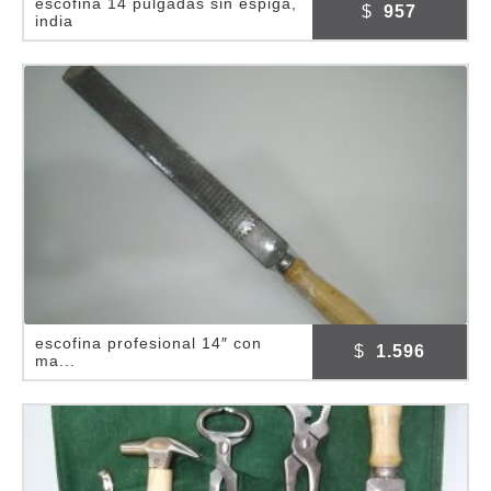
escofina 14 pulgadas sin espiga,
$
957
india
escofina profesional 14″ con
$
1.596
ma...