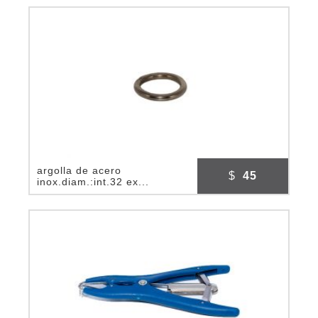
argolla de acero
$
45
inox.diam.:int.32 ex...