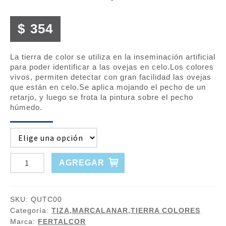
$
354
La tierra de color se utiliza en la inseminación artificial
para poder identificar a las ovejas en celo.Los colores
vivos, permiten detectar con gran facilidad las ovejas
que están en celo.Se aplica mojando el pecho de un
retarjo, y luego se frota la pintura sobre el pecho
húmedo.
TIERRA
AGREGAR
DE
COLORES
PARA
SKU:
QUTC00
LANARES
Categoría:
TIZA,MARCALANAR,TIERRA COLORES
Marca:
FERTALCOR
cantidad